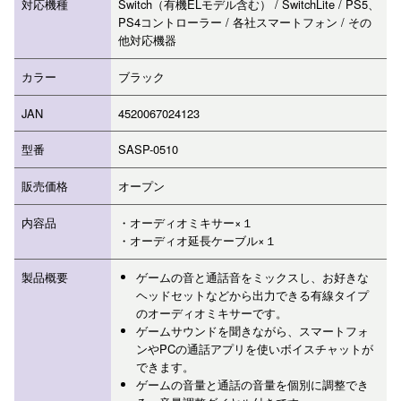
対応機種
Switch（有機ELモデル含む） / SwitchLite / PS5、
PS4コントローラー / 各社スマートフォン / その
他対応機器
カラー
ブラック
JAN
4520067024123
型番
SASP-0510
販売価格
オープン
内容品
・オーディオミキサー×１
・オーディオ延長ケーブル×１
製品概要
ゲームの音と通話音をミックスし、お好きな
ヘッドセットなどから出力できる有線タイプ
のオーディオミキサーです。
ゲームサウンドを聞きながら、スマートフォ
ンやPCの通話アプリを使いボイスチャットが
できます。
ゲームの音量と通話の音量を個別に調整でき