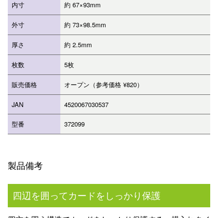
内寸
約 67×93mm
外寸
約 73×98.5mm
厚さ
約 2.5mm
枚数
5枚
販売価格
オープン（参考価格 ¥820）
JAN
4520067030537
型番
372099
製品備考
四辺を囲ってカードをしっかり保護