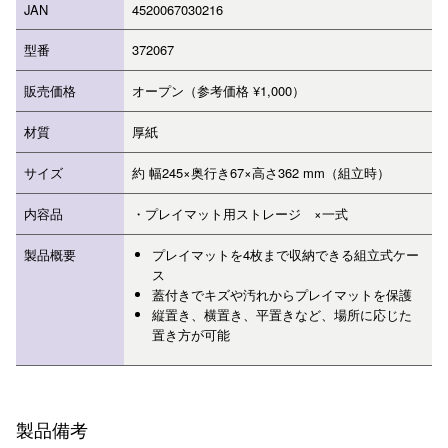
JAN
4520067030216
型番
372067
販売価格
オープン（参考価格 ¥1,000）
材質
厚紙
サイズ
約 幅245×奥行き67×高さ362 mm（組立時）
内容品
・プレイマット用ストレージ ×一式
製品概要
プレイマットを4枚まで収納できる組立式ケー
ス
蓋付きでキズや汚れからプレイマットを保護
縦置き、横置き、平置きなど、場所に応じた
置き方が可能
製品備考