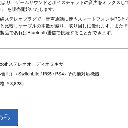
旬より、ゲームサウンドとボイスチャットの音声をミックスして出力できる
サー』 を販売開始いたします。
有線ステレオプラグで、音声通話に使うスマートフォンやPCとをBl
比較しケーブルの本数が減り、取り回しに優れます。またiPho
品であればBluetooth通信で接続することができます。
luetoothステレオオーディオミキサー
/ SwitchLite / PS5 / PS4 / その他対応機器
￥3,828）