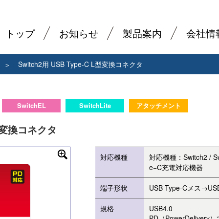
トップ
お知らせ
製品案内
会社情
Switch2用 USB Type-C L型変換コネクタ
SwitchEL
SwitchLite
アタッチメント
 L型変換コネクタ
対応機種
対応機種：Switch2 / S
e−C充電対応機器
端子形状
USB Type-Cメス→US
規格
USB4.0
PD（PowerDelive