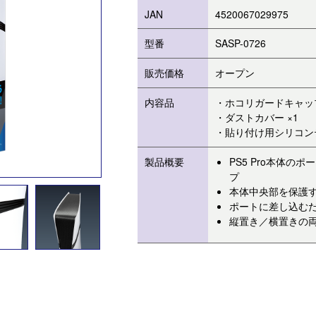
JAN
4520067029975
型番
SASP-0726
販売価格
オープン
内容品
・ホコリガードキャップ
・ダストカバー ×1
・貼り付け用シリコンテ
製品概要
PS5 Pro本体
プ
本体中央部を保護
ポートに差し込む
縦置き／横置きの