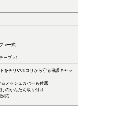
 ×一式
ープ ×1
のポートをチリやホコリから守る保護キャッ
するメッシュカバーも付属
だけのかんたん取り付け
両対応