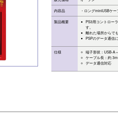
内容品
・ロングminiUSBケ
製品概要
PS3用コントローラ
す。
離れた場所からで
PSPのデータ通信
仕様
端子形状：USB-A⇔m
ケーブル長：約 3m
データ通信対応