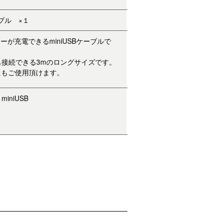
ーブル ×１
ーが充電できるminiUSBケーブルで
も接続できる3mのロングサイズです。
にもご使用頂けます。
iniUSB