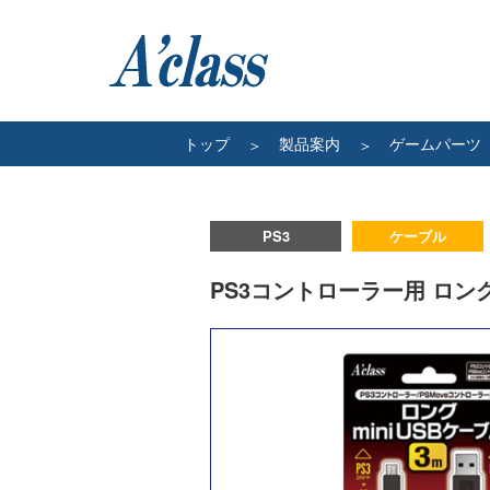
トップ
製品案内
ゲームパーツ
PS3
ケーブル
PS3コントローラー用 ロング